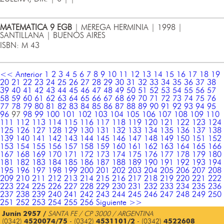
MATEMATICA 9 EGB
| MEREGA HERMINIA | 1998 |
SANTILLANA | BUENOS AIRES
ISBN: M 43
<< Anterior
1
2
3
4
5
6
7
8
9
10
11
12
13
14
15
16
17
18
19
20
21
22
23
24
25
26
27
28
29
30
31
32
33
34
35
36
37
38
39
40
41
42
43
44
45
46
47
48
49
50
51
52
53
54
55
56
57
58
59
60
61
62
63
64
65
66
67
68
69
70
71
72
73
74
75
76
77
78
79
80
81
82
83
84
85
86
87
88
89
90
91
92
93
94
95
96
97
98
99
100
101
102
103
104
105
106
107
108
109
110
111
112
113
114
115
116
117
118
119
120
121
122
123
124
125
126
127
128
129
130
131
132
133
134
135
136
137
138
139
140
141
142
143
144
145
146
147
148
149
150
151
152
153
154
155
156
157
158
159
160
161
162
163
164
165
166
167
168
169
170
171
172
173
174
175
176
177
178
179
180
181
182
183
184
185
186
187
188
189
190
191
192
193
194
195
196
197
198
199
200
201
202
203
204
205
206
207
208
209
210
211
212
213
214
215
216
217
218
219
220
221
222
223
224
225
226
227
228
229
230
231
232
233
234
235
236
237
238
239
240
241
242
243
244
245
246
247
248
249
250
251
252
253
254
255
256
Siguiente >>
Junín 2957 /
SANTA FE / CP 3000 / ARGENTINA
(0342)
4520074/75
- (0342)
4531101/2
- (0342)
4522608