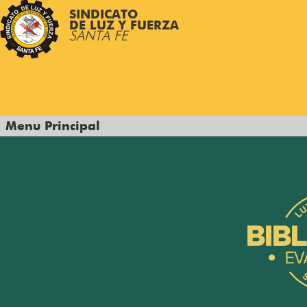
SINDICATO
DE LUZ Y FUERZA
SANTA FE
Menu Principal