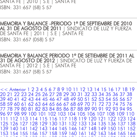
SANTA FE | 2010 | S.E | SANTA FE
ISBN: 331:657 (58) S 57
MEMORIA Y BALANCE -PERIODO 1º DE SEPTIEMBRE DE 2010
AL 31 DE AGOSTO DE 2011
| SINDICATO DE LUZ Y FUERZA
DE SANTA FE | 2011 | S.E | SANTA FE
ISBN: 331:657 (058) S 57
MEMORIA Y BALANCE PERIODO 1º DE SETIEMBRE DE 2011 AL
31 DE AGOSTO DE 2012
| SINDICATO DE LUZ Y FUERZA DE
SANTA FE | 2012 | S.E | SANTA FE
ISBN: 331:657 (58) S 57
<< Anterior
1
2
3
4
5
6
7
8
9
10
11
12
13
14
15
16
17
18
19
20
21
22
23
24
25
26
27
28
29
30
31
32
33
34
35
36
37
38
39
40
41
42
43
44
45
46
47
48
49
50
51
52
53
54
55
56
57
58
59
60
61
62
63
64
65
66
67
68
69
70
71
72
73
74
75
76
77
78
79
80
81
82
83
84
85
86
87
88
89
90
91
92
93
94
95
96
97
98
99
100
101
102
103
104
105
106
107
108
109
110
111
112
113
114
115
116
117
118
119
120
121
122
123
124
125
126
127
128
129
130
131
132
133
134
135
136
137
138
139
140
141
142
143
144
145
146
147
148
149
150
151
152
153
154
155
156
157
158
159
160
161
162
163
164
165
166