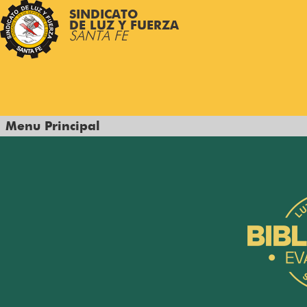
SINDICATO
DE LUZ Y FUERZA
SANTA FE
Menu Principal