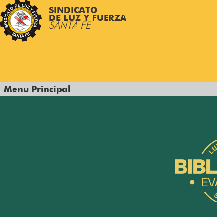
SINDICATO
DE LUZ Y FUERZA
SANTA FE
Menu Principal