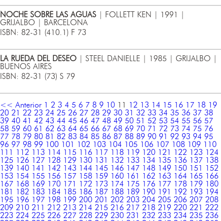
NOCHE SOBRE LAS AGUAS
| FOLLETT KEN | 1991 |
GRIJALBO | BARCELONA
ISBN: 82-31 (410.1) F 73
LA RUEDA DEL DESEO
| STEEL DANIELLE | 1985 | GRIJALBO |
BUENOS AIRES
ISBN: 82-31 (73) S 79
<< Anterior
1
2
3
4
5
6
7
8
9
10
11
12
13
14
15
16
17
18
19
20
21
22
23
24
25
26
27
28
29
30
31
32
33
34
35
36
37
38
39
40
41
42
43
44
45
46
47
48
49
50
51
52
53
54
55
56
57
58
59
60
61
62
63
64
65
66
67
68
69
70
71
72
73
74
75
76
77
78
79
80
81
82
83
84
85
86
87
88
89
90
91
92
93
94
95
96
97
98
99
100
101
102
103
104
105
106
107
108
109
110
111
112
113
114
115
116
117
118
119
120
121
122
123
124
125
126
127
128
129
130
131
132
133
134
135
136
137
138
139
140
141
142
143
144
145
146
147
148
149
150
151
152
153
154
155
156
157
158
159
160
161
162
163
164
165
166
167
168
169
170
171
172
173
174
175
176
177
178
179
180
181
182
183
184
185
186
187
188
189
190
191
192
193
194
195
196
197
198
199
200
201
202
203
204
205
206
207
208
209
210
211
212
213
214
215
216
217
218
219
220
221
222
223
224
225
226
227
228
229
230
231
232
233
234
235
236