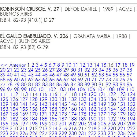
ROBINSON CRUSOE. V. 27
| DEFOE DANIEL | 1989 | ACME |
BUENOS AIRES
ISBN: 82-93 (410.1) D 27
EL GALLO EMBRUJADO. V. 206
| GRANATA MARIA | 1988 |
ACME | BUENOS AIRES
ISBN: 82-93 (82) G 79
<< Anterior
1
2
3
4
5
6
7
8
9
10
11
12
13
14
15
16
17
18
19
20
21
22
23
24
25
26
27
28
29
30
31
32
33
34
35
36
37
38
39
40
41
42
43
44
45
46
47
48
49
50
51
52
53
54
55
56
57
58
59
60
61
62
63
64
65
66
67
68
69
70
71
72
73
74
75
76
77
78
79
80
81
82
83
84
85
86
87
88
89
90
91
92
93
94
95
96
97
98
99
100
101
102
103
104
105
106
107
108
109
110
111
112
113
114
115
116
117
118
119
120
121
122
123
124
125
126
127
128
129
130
131
132
133
134
135
136
137
138
139
140
141
142
143
144
145
146
147
148
149
150
151
152
153
154
155
156
157
158
159
160
161
162
163
164
165
166
167
168
169
170
171
172
173
174
175
176
177
178
179
180
181
182
183
184
185
186
187
188
189
190
191
192
193
194
195
196
197
198
199
200
201
202
203
204
205
206
207
208
209
210
211
212
213
214
215
216
217
218
219
220
221
222
223
224
225
226
227
228
229
230
231
232
233
234
235
236