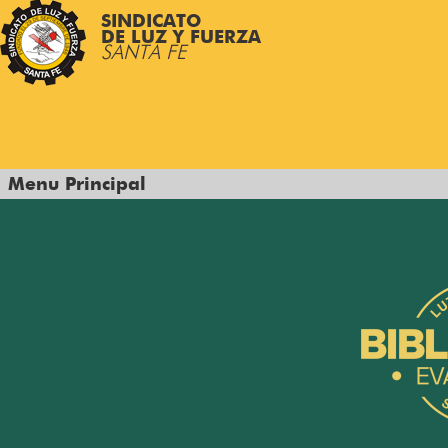
SINDICATO
DE LUZ Y FUERZA
SANTA FE
Menu Principal