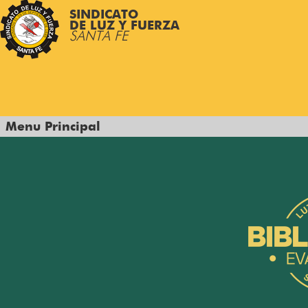
SINDICATO
DE LUZ Y FUERZA
SANTA FE
Menu Principal