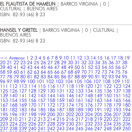
EL FLAUTISTA DE HAMELIN
| BARROS VIRGINIA | 0 |
CULTURAL | BUENOS AIRES
ISBN: 82-93 (46) B 23
HANSEL Y GRETEL
| BARROS VIRGINIA | 0 | CULTURAL |
BUENOS AIRES
ISBN: 82-93 (46) B 23
<< Anterior
1
2
3
4
5
6
7
8
9
10
11
12
13
14
15
16
17
18
19
20
21
22
23
24
25
26
27
28
29
30
31
32
33
34
35
36
37
38
39
40
41
42
43
44
45
46
47
48
49
50
51
52
53
54
55
56
57
58
59
60
61
62
63
64
65
66
67
68
69
70
71
72
73
74
75
76
77
78
79
80
81
82
83
84
85
86
87
88
89
90
91
92
93
94
95
96
97
98
99
100
101
102
103
104
105
106
107
108
109
110
111
112
113
114
115
116
117
118
119
120
121
122
123
124
125
126
127
128
129
130
131
132
133
134
135
136
137
138
139
140
141
142
143
144
145
146
147
148
149
150
151
152
153
154
155
156
157
158
159
160
161
162
163
164
165
166
167
168
169
170
171
172
173
174
175
176
177
178
179
180
181
182
183
184
185
186
187
188
189
190
191
192
193
194
195
196
197
198
199
200
201
202
203
204
205
206
207
208
209
210
211
212
213
214
215
216
217
218
219
220
221
222
223
224
225
226
227
228
229
230
231
232
233
234
235
236
237
238
239
240
241
242
243
244
245
246
247
248
249
250