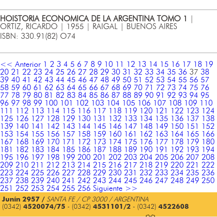
HOISTORIA ECONOMICA DE LA ARGENTINA TOMO 1
|
ORTIZ, RICARDO | 1955 | RAIGAL | BUENOS AIRES
ISBN: 330.91(82) O74
<< Anterior
1
2
3
4
5
6
7
8
9
10
11
12
13
14
15
16
17
18
19
20
21
22
23
24
25
26
27
28
29
30
31
32
33
34
35
36
37
38
39
40
41
42
43
44
45
46
47
48
49
50
51
52
53
54
55
56
57
58
59
60
61
62
63
64
65
66
67
68
69
70
71
72
73
74
75
76
77
78
79
80
81
82
83
84
85
86
87
88
89
90
91
92
93
94
95
96
97
98
99
100
101
102
103
104
105
106
107
108
109
110
111
112
113
114
115
116
117
118
119
120
121
122
123
124
125
126
127
128
129
130
131
132
133
134
135
136
137
138
139
140
141
142
143
144
145
146
147
148
149
150
151
152
153
154
155
156
157
158
159
160
161
162
163
164
165
166
167
168
169
170
171
172
173
174
175
176
177
178
179
180
181
182
183
184
185
186
187
188
189
190
191
192
193
194
195
196
197
198
199
200
201
202
203
204
205
206
207
208
209
210
211
212
213
214
215
216
217
218
219
220
221
222
223
224
225
226
227
228
229
230
231
232
233
234
235
236
237
238
239
240
241
242
243
244
245
246
247
248
249
250
251
252
253
254
255
256
Siguiente >>
Junín 2957 /
SANTA FE / CP 3000 / ARGENTINA
(0342)
4520074/75
- (0342)
4531101/2
- (0342)
4522608