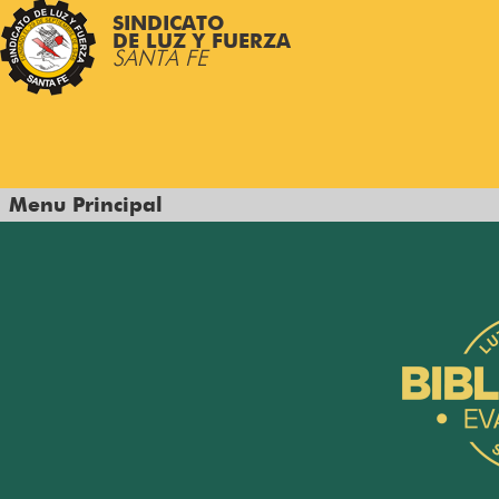
SINDICATO
DE LUZ Y FUERZA
SANTA FE
Menu Principal