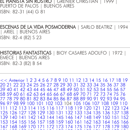
EL PIANISTA SIN ROSTRO
| GRENIER CHRISTIAN | 1999 |
PUERTO DE PALOS | BUENOS AIRES
ISBN: 82-31 (44) G 81
ESCENAS DE LA VIDA POSMODERNA
| SARLO BEATRIZ | 1994
| ARIEL | BUENOS AIRES
ISBN: 82-4 (82) S 23
HISTORIAS FANTASTICAS
| BIOY CASARES ADOLFO | 1972 |
EMECE | BUENOS AIRES
ISBN: 82-3 (82) B 54
<< Anterior
1
2
3
4
5
6
7
8
9
10
11
12
13
14
15
16
17
18
19
20
21
22
23
24
25
26
27
28
29
30
31
32
33
34
35
36
37
38
39
40
41
42
43
44
45
46
47
48
49
50
51
52
53
54
55
56
57
58
59
60
61
62
63
64
65
66
67
68
69
70
71
72
73
74
75
76
77
78
79
80
81
82
83
84
85
86
87
88
89
90
91
92
93
94
95
96
97
98
99
100
101
102
103
104
105
106
107
108
109
110
111
112
113
114
115
116
117
118
119
120
121
122
123
124
125
126
127
128
129
130
131
132
133
134
135
136
137
138
139
140
141
142
143
144
145
146
147
148
149
150
151
152
153
154
155
156
157
158
159
160
161
162
163
164
165
166
167
168
169
170
171
172
173
174
175
176
177
178
179
180