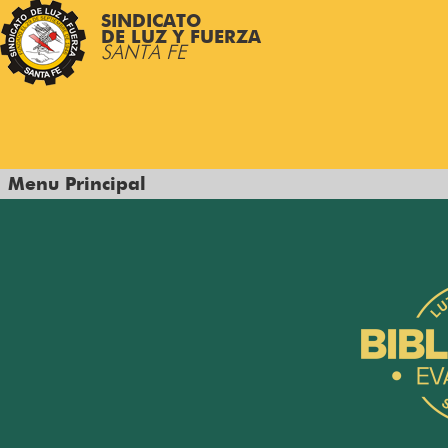
SINDICATO
DE LUZ Y FUERZA
SANTA FE
Menu Principal