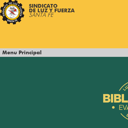
SINDICATO
DE LUZ Y FUERZA
SANTA FE
Menu Principal