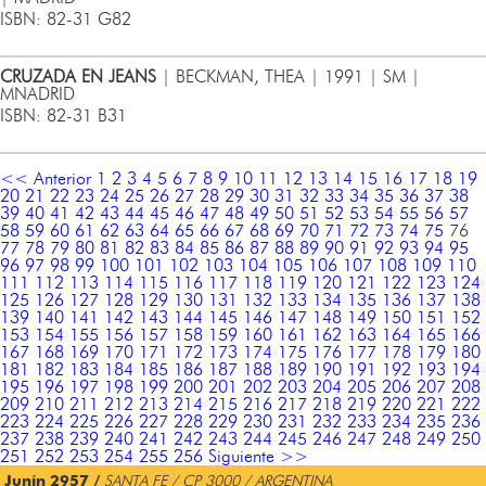
ISBN: 82-31 G82
CRUZADA EN JEANS
| BECKMAN, THEA | 1991 | SM |
MNADRID
ISBN: 82-31 B31
<< Anterior
1
2
3
4
5
6
7
8
9
10
11
12
13
14
15
16
17
18
19
20
21
22
23
24
25
26
27
28
29
30
31
32
33
34
35
36
37
38
39
40
41
42
43
44
45
46
47
48
49
50
51
52
53
54
55
56
57
58
59
60
61
62
63
64
65
66
67
68
69
70
71
72
73
74
75
76
77
78
79
80
81
82
83
84
85
86
87
88
89
90
91
92
93
94
95
96
97
98
99
100
101
102
103
104
105
106
107
108
109
110
111
112
113
114
115
116
117
118
119
120
121
122
123
124
125
126
127
128
129
130
131
132
133
134
135
136
137
138
139
140
141
142
143
144
145
146
147
148
149
150
151
152
153
154
155
156
157
158
159
160
161
162
163
164
165
166
167
168
169
170
171
172
173
174
175
176
177
178
179
180
181
182
183
184
185
186
187
188
189
190
191
192
193
194
195
196
197
198
199
200
201
202
203
204
205
206
207
208
209
210
211
212
213
214
215
216
217
218
219
220
221
222
223
224
225
226
227
228
229
230
231
232
233
234
235
236
237
238
239
240
241
242
243
244
245
246
247
248
249
250
251
252
253
254
255
256
Siguiente >>
Junín 2957 /
SANTA FE / CP 3000 / ARGENTINA