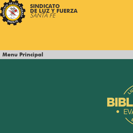
SINDICATO
DE LUZ Y FUERZA
SANTA FE
Menu Principal