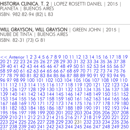
HISTORIA CLINICA. T. 2
| LOPEZ ROSETTI DANIEL | 2015 |
PLANETA | BUENOS AIRES
ISBN: 982:82-94 (82) L 83
WILL GRAYSON, WILL GRAYSON
| GREEN JOHN | 2015 |
NUBE DE TINTA | BUENOS AIRES
ISBN: 82-31 (73) G 81
<< Anterior
1
2
3
4
5
6
7
8
9
10
11
12
13
14
15
16
17
18
19
20
21
22
23
24
25
26
27
28
29
30
31
32
33
34
35
36
37
38
39
40
41
42
43
44
45
46
47
48
49
50
51
52
53
54
55
56
57
58
59
60
61
62
63
64
65
66
67
68
69
70
71
72
73
74
75
76
77
78
79
80
81
82
83
84
85
86
87
88
89
90
91
92
93
94
95
96
97
98
99
100
101
102
103
104
105
106
107
108
109
110
111
112
113
114
115
116
117
118
119
120
121
122
123
124
125
126
127
128
129
130
131
132
133
134
135
136
137
138
139
140
141
142
143
144
145
146
147
148
149
150
151
152
153
154
155
156
157
158
159
160
161
162
163
164
165
166
167
168
169
170
171
172
173
174
175
176
177
178
179
180
181
182
183
184
185
186
187
188
189
190
191
192
193
194
195
196
197
198
199
200
201
202
203
204
205
206
207
208
209
210
211
212
213
214
215
216
217
218
219
220
221
222
223
224
225
226
227
228
229
230
231
232
233
234
235
236
237
238
239
240
241
242
243
244
245
246
247
248
249
250