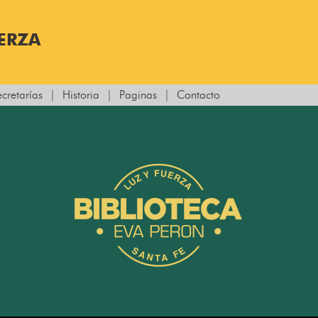
UERZA
ecretarías
|
Historia
|
Paginas
|
Contacto