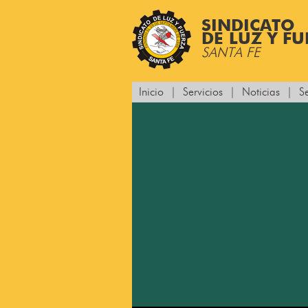
SINDICATO
DE LUZ Y F
SANTA FE
Inicio
|
Servicios
|
Noticias
|
S