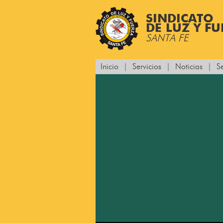
SINDICATO
DE LUZ Y F
SANTA FE
Inicio
|
Servicios
|
Noticias
|
S