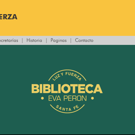
UERZA
ecretarías
|
Historia
|
Paginas
|
Contacto