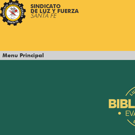
SINDICATO
DE LUZ Y FUERZA
SANTA FE
Menu Principal