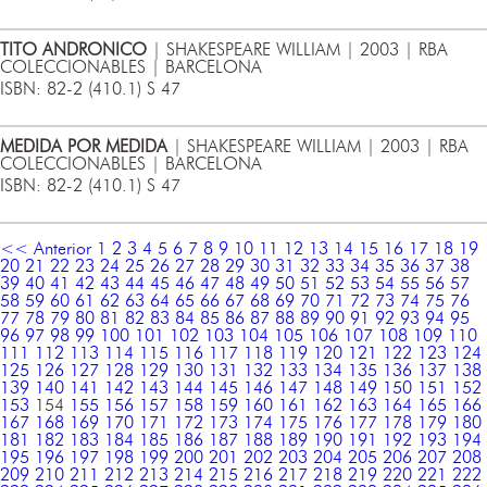
TITO ANDRONICO
| SHAKESPEARE WILLIAM | 2003 | RBA
COLECCIONABLES | BARCELONA
ISBN: 82-2 (410.1) S 47
MEDIDA POR MEDIDA
| SHAKESPEARE WILLIAM | 2003 | RBA
COLECCIONABLES | BARCELONA
ISBN: 82-2 (410.1) S 47
<< Anterior
1
2
3
4
5
6
7
8
9
10
11
12
13
14
15
16
17
18
19
20
21
22
23
24
25
26
27
28
29
30
31
32
33
34
35
36
37
38
39
40
41
42
43
44
45
46
47
48
49
50
51
52
53
54
55
56
57
58
59
60
61
62
63
64
65
66
67
68
69
70
71
72
73
74
75
76
77
78
79
80
81
82
83
84
85
86
87
88
89
90
91
92
93
94
95
96
97
98
99
100
101
102
103
104
105
106
107
108
109
110
111
112
113
114
115
116
117
118
119
120
121
122
123
124
125
126
127
128
129
130
131
132
133
134
135
136
137
138
139
140
141
142
143
144
145
146
147
148
149
150
151
152
153
154
155
156
157
158
159
160
161
162
163
164
165
166
167
168
169
170
171
172
173
174
175
176
177
178
179
180
181
182
183
184
185
186
187
188
189
190
191
192
193
194
195
196
197
198
199
200
201
202
203
204
205
206
207
208
209
210
211
212
213
214
215
216
217
218
219
220
221
222