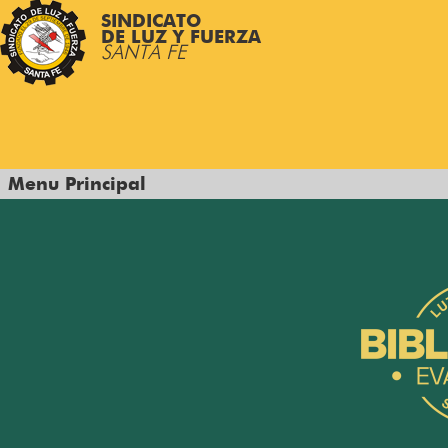
SINDICATO
DE LUZ Y FUERZA
SANTA FE
Menu Principal