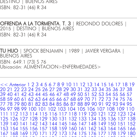
DESTINO | BUENOS AIRES
ISBN: 82-31 (46) R 34
OFRENDA A LA TORMENTA. T. 3
| REDONDO DOLORES |
2015 | DESTINO | BUENOS AIRES
ISBN: 82-31 (46) R 34
TU HIJO
| SPOCK BENJAMIN | 1989 | JAVIER VERGARA |
BUENOS AIRES
ISBN: 649.1 (73) S 76
Ubicación: ALIMENTACION>ENFERMEDADES>
<< Anterior
1
2
3
4
5
6
7
8
9
10
11
12
13
14
15
16
17
18
19
20
21
22
23
24
25
26
27
28
29
30
31
32
33
34
35
36
37
38
39
40
41
42
43
44
45
46
47
48
49
50
51
52
53
54
55
56
57
58
59
60
61
62
63
64
65
66
67
68
69
70
71
72
73
74
75
76
77
78
79
80
81
82
83
84
85
86
87
88
89
90
91
92
93
94
95
96
97
98
99
100
101
102
103
104
105
106
107
108
109
110
111
112
113
114
115
116
117
118
119
120
121
122
123
124
125
126
127
128
129
130
131
132
133
134
135
136
137
138
139
140
141
142
143
144
145
146
147
148
149
150
151
152
153
154
155
156
157
158
159
160
161
162
163
164
165
166
167
168
169
170
171
172
173
174
175
176
177
178
179
180