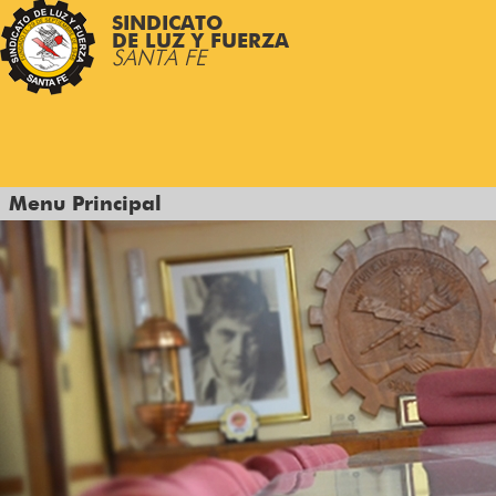
SINDICATO
DE LUZ Y FUERZA
SANTA FE
Menu Principal