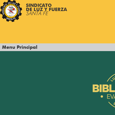
SINDICATO
DE LUZ Y FUERZA
SANTA FE
Menu Principal