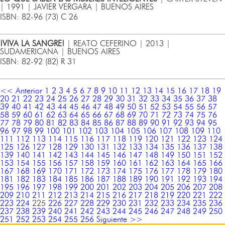
| 1991 | JAVIER VERGARA | BUENOS AIRES
ISBN: 82-96 (73) C 26
¡VIVA LA SANGRE!
| REATO CEFERINO | 2013 |
SUDAMERICANA | BUENOS AIRES
ISBN: 82-92 (82) R 31
<< Anterior
1
2
3
4
5
6
7
8
9
10
11
12
13
14
15
16
17
18
19
20
21
22
23
24
25
26
27
28
29
30
31
32
33
34
35
36
37
38
39
40
41
42
43
44
45
46
47
48
49
50
51
52
53
54
55
56
57
58
59
60
61
62
63
64
65
66
67
68
69
70
71
72
73
74
75
76
77
78
79
80
81
82
83
84
85
86
87
88
89
90
91
92
93
94
95
96
97
98
99
100
101
102
103
104
105
106
107
108
109
110
111
112
113
114
115
116
117
118
119
120
121
122
123
124
125
126
127
128
129
130
131
132
133
134
135
136
137
138
139
140
141
142
143
144
145
146
147
148
149
150
151
152
153
154
155
156
157
158
159
160
161
162
163
164
165
166
167
168
169
170
171
172
173
174
175
176
177
178
179
180
181
182
183
184
185
186
187
188
189
190
191
192
193
194
195
196
197
198
199
200
201
202
203
204
205
206
207
208
209
210
211
212
213
214
215
216
217
218
219
220
221
222
223
224
225
226
227
228
229
230
231
232
233
234
235
236
237
238
239
240
241
242
243
244
245
246
247
248
249
250
251
252
253
254
255
256
Siguiente >>