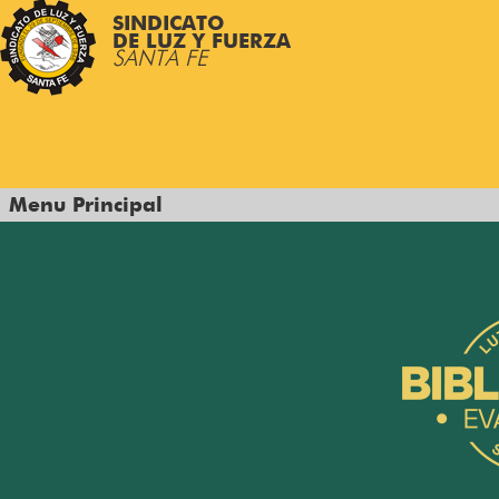
SINDICATO
DE LUZ Y FUERZA
SANTA FE
Menu Principal