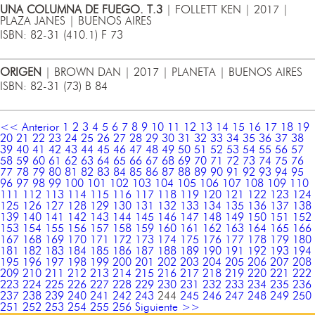
UNA COLUMNA DE FUEGO. T.3
| FOLLETT KEN | 2017 |
PLAZA JANES | BUENOS AIRES
ISBN: 82-31 (410.1) F 73
ORIGEN
| BROWN DAN | 2017 | PLANETA | BUENOS AIRES
ISBN: 82-31 (73) B 84
<< Anterior
1
2
3
4
5
6
7
8
9
10
11
12
13
14
15
16
17
18
19
20
21
22
23
24
25
26
27
28
29
30
31
32
33
34
35
36
37
38
39
40
41
42
43
44
45
46
47
48
49
50
51
52
53
54
55
56
57
58
59
60
61
62
63
64
65
66
67
68
69
70
71
72
73
74
75
76
77
78
79
80
81
82
83
84
85
86
87
88
89
90
91
92
93
94
95
96
97
98
99
100
101
102
103
104
105
106
107
108
109
110
111
112
113
114
115
116
117
118
119
120
121
122
123
124
125
126
127
128
129
130
131
132
133
134
135
136
137
138
139
140
141
142
143
144
145
146
147
148
149
150
151
152
153
154
155
156
157
158
159
160
161
162
163
164
165
166
167
168
169
170
171
172
173
174
175
176
177
178
179
180
181
182
183
184
185
186
187
188
189
190
191
192
193
194
195
196
197
198
199
200
201
202
203
204
205
206
207
208
209
210
211
212
213
214
215
216
217
218
219
220
221
222
223
224
225
226
227
228
229
230
231
232
233
234
235
236
237
238
239
240
241
242
243
244
245
246
247
248
249
250
251
252
253
254
255
256
Siguiente >>