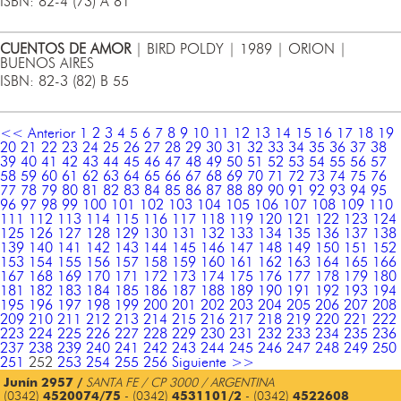
ISBN: 82-4 (73) A 81
CUENTOS DE AMOR
| BIRD POLDY | 1989 | ORION |
BUENOS AIRES
ISBN: 82-3 (82) B 55
<< Anterior
1
2
3
4
5
6
7
8
9
10
11
12
13
14
15
16
17
18
19
20
21
22
23
24
25
26
27
28
29
30
31
32
33
34
35
36
37
38
39
40
41
42
43
44
45
46
47
48
49
50
51
52
53
54
55
56
57
58
59
60
61
62
63
64
65
66
67
68
69
70
71
72
73
74
75
76
77
78
79
80
81
82
83
84
85
86
87
88
89
90
91
92
93
94
95
96
97
98
99
100
101
102
103
104
105
106
107
108
109
110
111
112
113
114
115
116
117
118
119
120
121
122
123
124
125
126
127
128
129
130
131
132
133
134
135
136
137
138
139
140
141
142
143
144
145
146
147
148
149
150
151
152
153
154
155
156
157
158
159
160
161
162
163
164
165
166
167
168
169
170
171
172
173
174
175
176
177
178
179
180
181
182
183
184
185
186
187
188
189
190
191
192
193
194
195
196
197
198
199
200
201
202
203
204
205
206
207
208
209
210
211
212
213
214
215
216
217
218
219
220
221
222
223
224
225
226
227
228
229
230
231
232
233
234
235
236
237
238
239
240
241
242
243
244
245
246
247
248
249
250
251
252
253
254
255
256
Siguiente >>
Junín 2957 /
SANTA FE / CP 3000 / ARGENTINA
(0342)
4520074/75
- (0342)
4531101/2
- (0342)
4522608