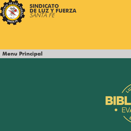
SINDICATO
DE LUZ Y FUERZA
SANTA FE
Menu Principal