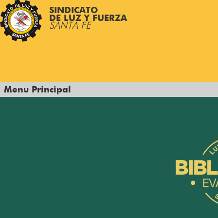
SINDICATO
DE LUZ Y FUERZA
SANTA FE
Menu Principal