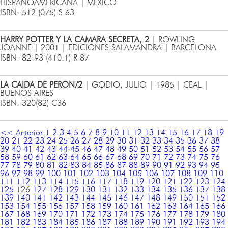
HISPANOAMERICANA | MEXICO
ISBN: 512 (075) S 63
HARRY POTTER Y LA CAMARA SECRETA, 2
| ROWLING
JOANNE | 2001 | EDICIONES SALAMANDRA | BARCELONA
ISBN: 82-93 (410.1) R 87
LA CAIDA DE PERON/2
| GODIO, JULIO | 1985 | CEAL |
BUENOS AIRES
ISBN: 320(82) C36
<< Anterior
1
2
3
4
5
6
7
8
9
10
11
12
13
14
15
16
17
18
19
20
21
22
23
24
25
26
27
28
29
30
31
32
33
34
35
36
37
38
39
40
41
42
43
44
45
46
47
48
49
50
51
52
53
54
55
56
57
58
59
60
61
62
63
64
65
66
67
68
69
70
71
72
73
74
75
76
77
78
79
80
81
82
83
84
85
86
87
88
89
90
91
92
93
94
95
96
97
98
99
100
101
102
103
104
105
106
107
108
109
110
111
112
113
114
115
116
117
118
119
120
121
122
123
124
125
126
127
128
129
130
131
132
133
134
135
136
137
138
139
140
141
142
143
144
145
146
147
148
149
150
151
152
153
154
155
156
157
158
159
160
161
162
163
164
165
166
167
168
169
170
171
172
173
174
175
176
177
178
179
180
181
182
183
184
185
186
187
188
189
190
191
192
193
194