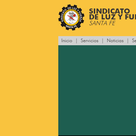
SINDICATO
DE LUZ Y F
SANTA FE
Inicio
|
Servicios
|
Noticias
|
S