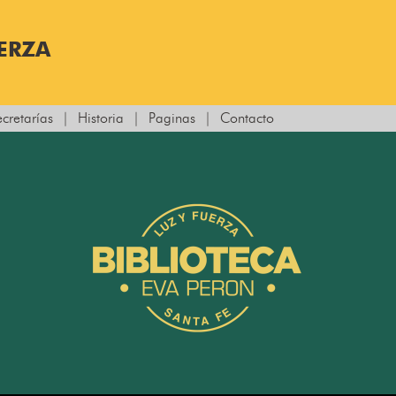
UERZA
ecretarías
|
Historia
|
Paginas
|
Contacto