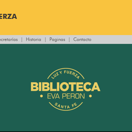
UERZA
ecretarías
|
Historia
|
Paginas
|
Contacto