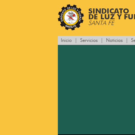
SINDICATO
DE LUZ Y F
SANTA FE
Inicio
|
Servicios
|
Noticias
|
S