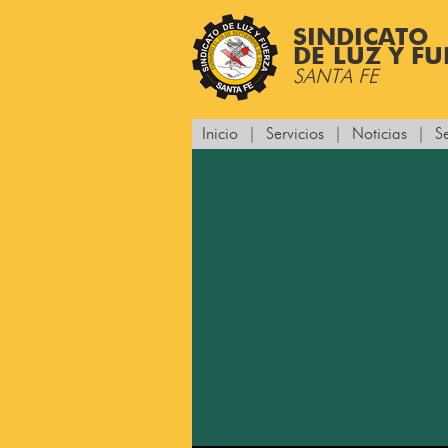
SINDICATO
DE LUZ Y F
SANTA FE
Inicio
|
Servicios
|
Noticias
|
S