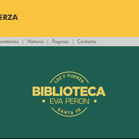
UERZA
ecretarías
|
Historia
|
Paginas
|
Contacto