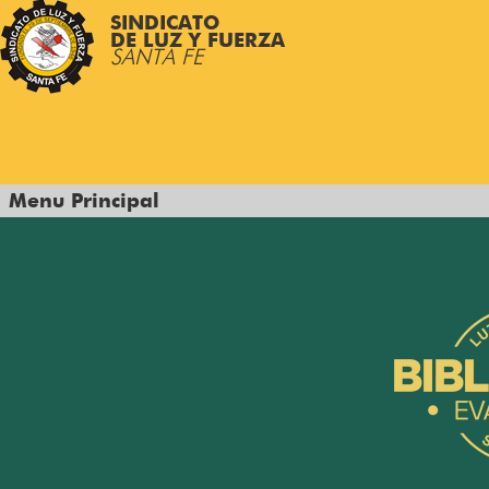
SINDICATO
DE LUZ Y FUERZA
SANTA FE
Menu Principal