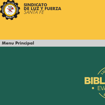
SINDICATO
DE LUZ Y FUERZA
SANTA FE
Menu Principal