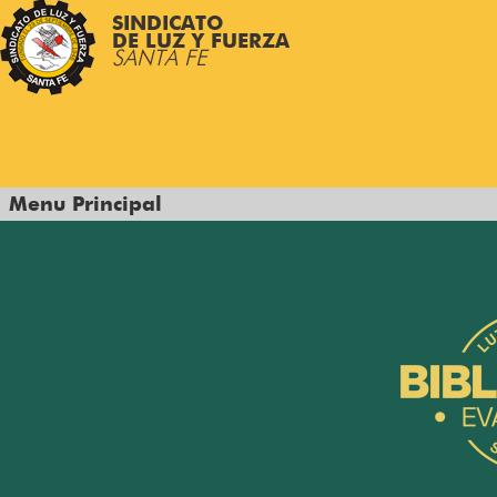
SINDICATO
DE LUZ Y FUERZA
SANTA FE
Menu Principal