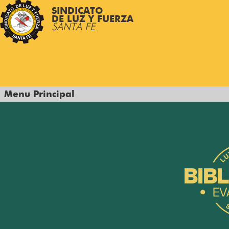
SINDICATO
DE LUZ Y FUERZA
SANTA FE
Menu Principal