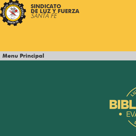
SINDICATO
DE LUZ Y FUERZA
SANTA FE
Menu Principal