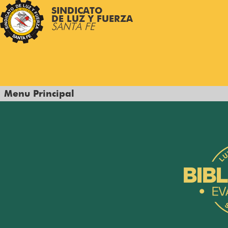
SINDICATO
DE LUZ Y FUERZA
SANTA FE
Menu Principal