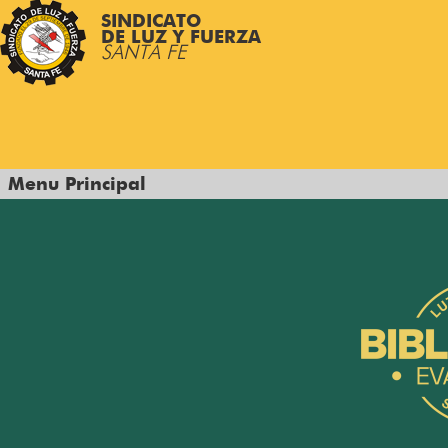
SINDICATO
DE LUZ Y FUERZA
SANTA FE
Menu Principal