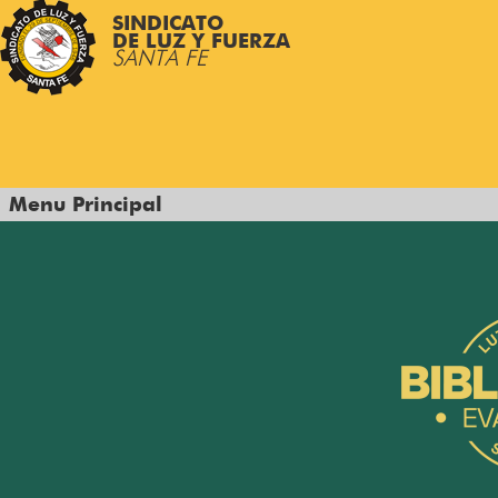
SINDICATO
DE LUZ Y FUERZA
SANTA FE
Menu Principal