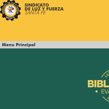
SINDICATO
DE LUZ Y FUERZA
SANTA FE
Menu Principal