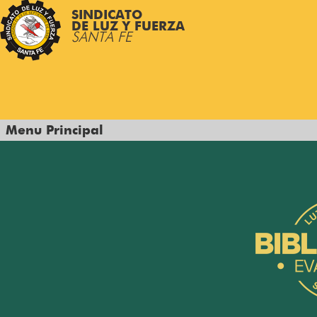
SINDICATO
DE LUZ Y FUERZA
SANTA FE
Menu Principal