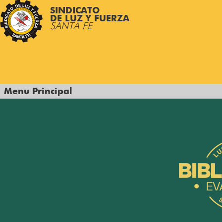
SINDICATO
DE LUZ Y FUERZA
SANTA FE
Menu Principal