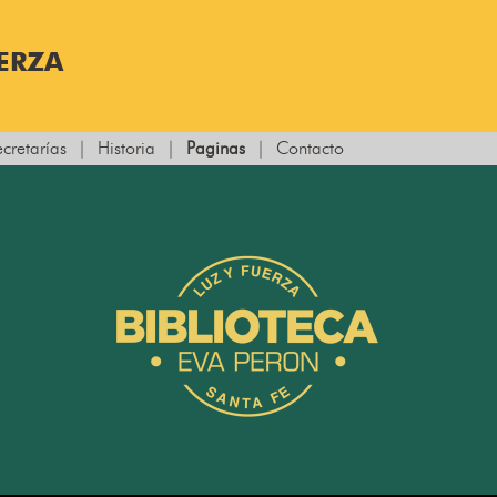
UERZA
ecretarías
|
Historia
|
Paginas
|
Contacto