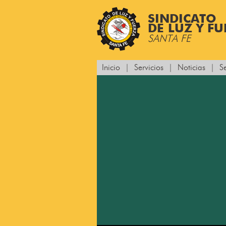
SINDICATO
DE LUZ Y F
SANTA FE
Inicio
|
Servicios
|
Noticias
|
S