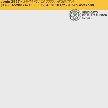
Junín 2957 /
SANTA FE / CP 3000 / ARGENTINA
(0342)
4520074/75
- (0342)
4531101/2
- (0342)
4522608